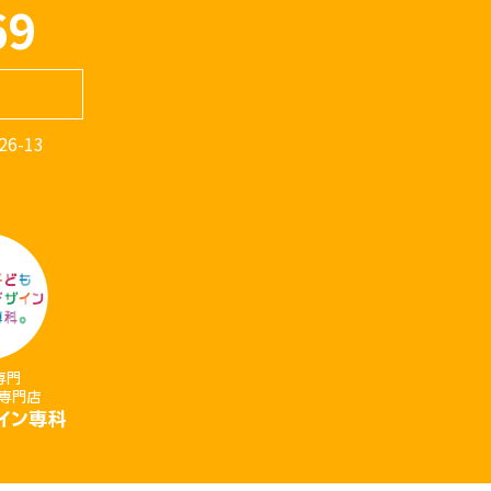
69
6-13