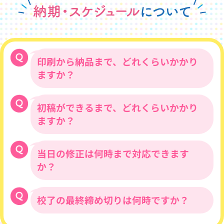
円・両面の場合70,000円となります。サイ
ズ・仕様により料金が異なりますので詳し
くはお問い合わせください。
印刷から納品まで、どれくらいかかり
ますか？
初稿ができるまで、どれくらいかかり
全国最短納期で対応いたします。印刷から
最短４営業日後に納品が可能です。
ますか？
エリアにより最短納期が異なりますので、
下記をご覧ください。
ご依頼時にご希望の納品日をお申し付けい
当日の修正は何時まで対応できます
原稿を頂戴しましてから、３営業日程度で
ただければ、スケジュールをご連絡させて
初稿をご提出させて頂きます。
か？
いただきます。
※ご依頼が立て込む時期は、もう少しお時
間を頂戴することもございます。
校了の最終締め切りは何時ですか？
午前中にお送りいただいた修正内容につき
ましては、当日中に反映して校正をご提出
いたします。※修正量が多い場合は、翌営