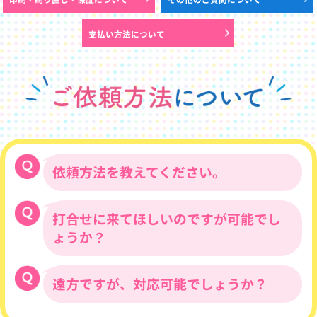
支払い方法について
依頼方法を教えてください。
打合せに来てほしいのですが可能でし
まずはお電話またはメールにてお問い合わ
せください。
ょうか？
0120-78-8169
0798-31-0499
遠方ですが、対応可能でしょうか？
当社は、基本的に営業訪問などは一切せ
ず、その分チラシのデザインに費用を費や
info@hatakeyama-kikaku.co.jp
しておりますが、ZOOMなどを利用したオ