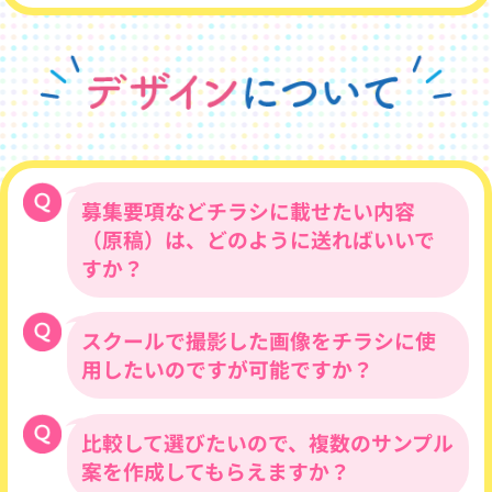
ご安心ください！ チラシバイキングは、全
ンライン打ち合わせは対応可能です。
国47都道府県にあるスイミングスクールに
オンラインで実際に目の前にいるように、
対応可能です。現在も沖縄から北海道まで
デザイン、修正箇所などのお話をお伺いい
全国のスイミングスクール様よりご依頼を
たします。
ご相談は無料ですので、何なりとお気軽に
いただいております。当社は、スイミング
お問い合わせください！
スクール・フィットネスクラブ専門のチラ
また、下記お問い合わせフォームのバナー
シ制作会社ですので、募集要項や、キャン
よりお問い合わせも可能です。
ペーン内容をお教えいただけさえすれば、
募集要項などチラシに載せたい内容
お電話・メール・FAXでのやりとりだけ
（原稿）は、どのように送ればいいで
で、必ずご満足いただけるデザインをご提
すか？
案させていただきます。
スクールで撮影した画像をチラシに使
WordやExcelのデータがございましたら、
メールに添付してお送りください。
用したいのですが可能ですか？
メール本文に掲載されたい内容をご記入い
ただいても構いません。
また、過去に制作されたチラシのPDFな
比較して選びたいので、複数のサンプル
可能です。掲載されたい画像のデータをメ
ど、参考になるものがございましたら併せ
ールにてお送りください。※解像度が低い
案を作成してもらえますか？
てお送りください。
ものは印刷で粗くなってしまうため、なる