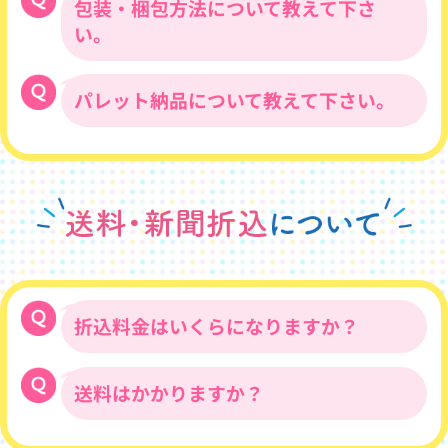
三つ折り（巻き三
包装・梱包方法について教えて下さ
チラシの断裁方法には、四辺に白いフチを
が異なる為、変動いたします。）
＜厚さの目安＞
つ折り／Z折り）
残した「袋断裁」と、白いフチを裁ち落と
※金曜日印刷で土日を挟む場合は納品
い。
53kg…新聞折込で多用される一般的なチ
四つ折り（巻き四
した「化粧断裁」の二通りがあります。
日にプラス１日が必要となります。
ラシの厚さです。
つ折り／十字折
※冬季大雪が降る地域に関しまして(主
70.5kg…コピー用紙くらいの厚さです。高
り）
パレット納品について教えて下さい。
チラシは、上下あて紙・二の字結束にて納
DM折り
に、信越・北陸・東北・北海道な
級商材のチラシ等で使用されます。
※B2・A2サイズは十字折りでの納品となり
品いたします。結束・配送時に数十枚程
ど)※
87kg…冊子の本文にも使用される、やや厚
折り加工代金はこち
ます。
ら
度 折りや破損が生じる可能性もございま
トラックが雪のために進めず、納品
めの用紙です。
※B3・A3サイズは二つ折りでの納品となり
パレット発送の場合は納品先にフォークリ
すので、予備チラシ300枚とは別に、印刷
が大幅に遅れるということが毎年発
106kg…冊子の表紙にも使用される、しっ
ます。
フトが必要です。納品先にフォークリフト
枚数に数十枚追加し納品させていただいて
生しておりますので、余裕を持ったご
かりした厚みのある用紙です。
※化粧断裁は袋断裁より納期が1日多くか
がない場合、トラックの横付けが不可の場
おります。別途料金で段ボール箱梱包によ
依頼をいただけますと幸いです。納期
かります。また、別途断裁費用がかかりま
合など、パレット納品が困難な納品先の場
る納品も可能です。
でご不安な点などございましたら、
す。
合は、追加料金がかかります。事前にお問
いつでもご相談いただきますようお
※A判の場合はすべて化粧断裁となります。
い合わせください。
願い申し上げます。
折込料金はいくらになりますか？
※化粧断裁／二つ折り加工、他特殊加工がある
場合は納期が異なりますのでお問い合わせく
ださい。
送料はかかりますか？
代理店価格そのままでお受けいたします。
配布エリアをお教えいただけましたら、お
見積もりさせていただきます。