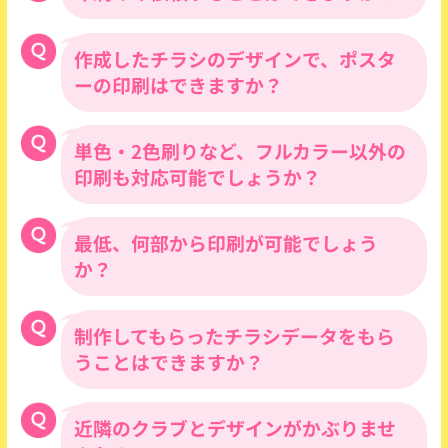
ただし、いかなる場合におきましても、折
込代金なども含め、刷り直しの代金を超え
作成したチラシのデザインで、ポスタ
対応可能です。他社制作データやお客様で
る保証はできません。
作成されたデータの印刷も承ります。
ーの印刷はできますか？
※入稿データの形式についてはお問い合わ
■印刷に6㎜以上のずれが生じた場合な
せください。
ど、印刷時に明らかにミスがあった場合。
【印刷代金は下記ページをご覧くださ
単色・2色刷りなど、フルカラー以外の
対応可能です。1枚当たりの料金は下記を
■雨や運搬時のトラブルで、100部以上が
い。】
ご覧ください。
印刷も対応可能でしょうか？
破損した場合。
【印刷代金は下記ページをご覧くださ
※本体、予備チラシの他に、数十部多めに納品して
い。】
おりますので、
当社はフルカラーのみの対応となります。
最低、何部から印刷が可能でしょう
数十部程度の破損の場合は刷り直しを行いません。
か？
■校了時と異なるデザインで納品された場
合。
1,000部よりお受けいたします。
制作してもらったチラシデータをもら
また、次の場合には、対象外とさせていた
うことはできますか？
だきます。
（1）印刷物納品後、一週間以上経過した
場合。
近隣のクラブとデザインがかぶりませ
申し訳ございませんが、モデルのライセン
（2）配布を行うなどして一部でも使用し