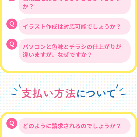
は、パレット納品となります。スクール様
か？
損害に対しても、責任は負いかねます。
への納品は段ボール箱に梱包し納品いたし
※2 品質において、天候や湿度、印刷特性やその
ます。数百枚程度の場合は、宅配便袋での
他様々な影響下において、PC画面や印刷前段階の出
納品となります。
イラスト作成は対応可能でしょうか？
対応可能です。費用や納期については、お
力紙及び色見本の色とは異なる場合がまれにござい
また、切り返し梱包や仕切り（間紙挿入）
問い合わせください。
ますが、その場合は保証の対象にはなりません。ま
なども承ります。※別途費用がかかりま
たお客様より提供された画像のサイズが小さいこと
対応可能です。費用についてはお問い合わ
パソコンと色味とチラシの仕上がりが
す。
により、画像が荒れてしまう場合も、保証対象外と
せください。
違いますが、なぜですか？
なります。
※3 納期の遅延 悪天候・天災等の影響による交
通・輸送網の規制や道路状況の悪化、ならびに複数
パソコン上で見ているのはRGB（赤・緑・
の台風接近に伴う暴風や大雨の影響により、一部地
青を組み合わせた色）で、チラシに印刷し
域でお荷物のお届けに遅れが生じる可能性がありま
たカラーは（CMYKの４原色）となり、ど
すが、その場合も保証の対象外となります。
うしても若干色味が変わってしまいます。
また印刷に使用する用紙の種類や、その日
の気温などによっても、同じデータを使用
しても印刷ごとに色が異なる場合もござい
ます。
どのように請求されるのでしょうか？
かなり色味にこだわりがございます場合