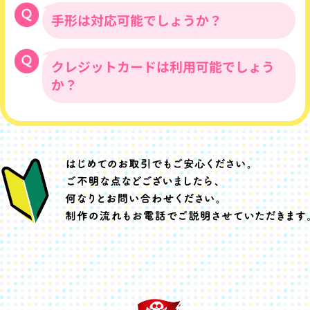
は、印刷前に色味を確認するための「色校
正」をお薦めいたします。１枚に8,000が
手形は対応可能でしょうか？
新聞折込代金も含め、チラシの入稿日付け
別途かかります。
で請求書を発行させていただきます。御社
規定の支払日に、弊社指定口座へご入金く
対応させていただきます。
クレジットカードは利用可能でしょう
ださい。但し、最長で締め日より、60日以
内でお願いいたします。
か？
はい、下記カード会社ならご利用可能で
す。
クレジットカードご利用の場合は、デザイ
ン制作の着手前にお支払い手続きをお願い
いたします。