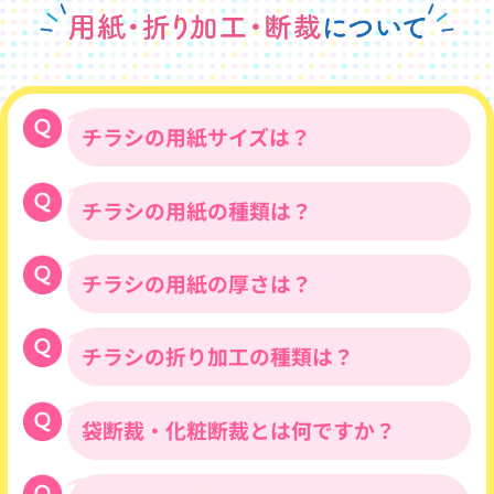
大分県
号）』と『納品日（搬入期限）』をご確認
・岡山県・広島県・山口県・鳥取県・
いただき、当社にお知らせください。ご指
島根県
定の日・場所にチラシを納品させていただ
・香川県・徳島県・愛媛県・高知県
きます。
※金曜日印刷で土日を挟む場合は納品
※土曜の納品をご希望の場合は、搬入先が
チラシの用紙サイズは？
日にプラス１日が必要となります。
土曜の受け取りが可能かどうか、事前にご
確認をお願いいたします。
チラシの用紙の種類は？
大きい順から、B2・A2・B3・B4・A4・
・宮城県・福島県・宮崎県・鹿児島県
B5・A5サイズの制作・印刷に対応しており
※金曜日印刷で土日を挟む場合は納品
ます。その他、B判より少し大きいD判も取
日にプラス１日が必要となります。
チラシの用紙の厚さは？
コート紙・マットコート紙・上質紙の3種
り扱っております。
をご用意しております。
チラシの用途により適したサイズがありま
すので、お気軽にご相談ください。
・青森県・秋田県・岩手県・山形県
チラシの折り加工の種類は？
コート紙は下記のラインナップでご用意し
※金曜日印刷で土日を挟む場合は納品
ております。マットコート紙・上質紙につ
日にプラス１日が必要となります。
いてはお問い合わせください。
袋断裁・化粧断裁とは何ですか？
下記の折り加工に対応しております。納期
についてはお問い合わせください。
・北海道・沖縄（部数により発送方法
二つ折り