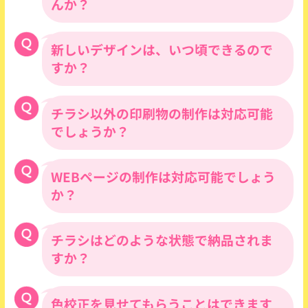
ス料金が発生いたしますので、 印刷データ
た場合。
んか？
はお渡しすることはできません。webサイ
（3）当社の責めに帰すべからざる事由に
トに掲載されます場合は、web掲載用に
より、サービス製品に破損やキズ等が生じ
PDFデータを無料でご提供させていただき
新しいデザインは、いつ頃できるので
デザイン案は、先にお問い合わせいただい
た場合。
ます。
たクラブ様が優先となります。
（4）配送途中にサービス製品に破損やキ
すか？
デザイン案がかぶらないように努めます
ズが生じた場合。
が、事前に競合するクラブ様をお教えいた
（5）サービスさせていただく予備チラシ
だければありがたいです。
チラシ以外の印刷物の制作は対応可能
下記スケジュールで、最新デザインをお知
に破損があった場合。
らせしております。
（6）完全データとしての入稿後、または
でしょうか？
お客様校了後の印刷物の誤字・脱字があっ
た場合。
WEBページの制作は対応可能でしょう
ポスター、パンフレット（冊子）、のぼ
（7）当社で修正ミスがあっても、そのミ
り、ポケットティッシュなど各種販促物の
スをお客様が気付かず印刷した場合。
か？
制作も承っております。詳しくはお問い合
わせください。
※1 お電話にて口頭でお伝えいただきました原
チラシはどのような状態で納品されま
ホームページやランディングページ制作の
稿・修正内容においては、保証の対象にはなりませ
他、動画制作やWEB広告の手配も承ってお
すか？
ん。メールもしくは、FAXでその情報が確認できる
ります。詳しくは当社WEB担当までお問い
場合のみとなります。また、完全データとしての入
合わせください。
稿後、またはお客様校了後の印刷物の間違い、誤植
色校正を見せてもらうことはできます
折込センターや物流倉庫への納品の場合
又は使用に関する偶発的あるいは必然的ないかなる