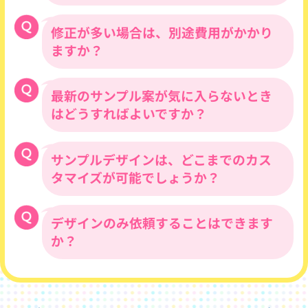
べく高解像度のデータをご用意いただくよ
うお願いいたします。
修正が多い場合は、別途費用がかかり
無料でお好きなサンプル案を2案までお選
びいただけます。※サンプル作成は帯情報
ますか？
（スクールの名称・住所・電話番号等）の
差し替えのみとなります。
また、チラシバイキングHPでは、すべての
最新のサンプル案が気に入らないとき
デザイン案をお選びいただき、初校提出後
サンプルデザインがPDFでもご確認いただ
に別のデザイン案に変更される場合は、別
はどうすればよいですか？
けます。
途5,000円。制作途中で、別のデザイン案
に変更される場合は、別途25,000円、校了
間際大幅にデザインを変更される場合は、
サンプルデザインは、どこまでのカス
今までの全サンプル案が
ご覧になれます。
片面につき別途20,000円かかります。また
数千種の豊富なサンプル案の中から、必ず
タマイズが可能でしょうか？
デザイン対応後のキャンセルは、キャンセ
気に入っていただけるデザインが見つかり
ル料片面につき40,000円発生いたします。
ます！
また、他シーズンのサンプルでも、季節イ
デザインのみ依頼することはできます
御社の掲載される内容に合わせてカスタマ
メージを変更することが可能ですので、お
イズいたします。どんなご要望でも柔軟に
か？
気軽にご相談ください。
対応させていただきますので、まずはデザ
インサンプルをお選びいただき、どのよう
に変更されたいかをお教えください。
もちろんお受けいたします。デザイン費
は、B4サイズのチラシで片面の場合50,000