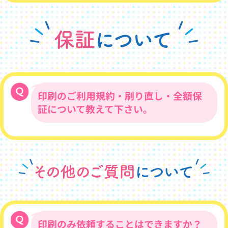
送料は下記の通りとなります。
※別途折込手数料1,500円がかかりま
す。
印刷のご利用規約・刷り直し・全額保
証について教えて下さい。
※110,000部以上、東北、沖縄、北海
道は別途料金となります。
当社は、印刷物の品質管理については、万
全を期しておりますが、印刷物の破損や折
れなど、万一不良品があった場合は、納品
後一週間以内にご連絡ください。当社内で
検品をさせていただき、当社が原因の印刷
不良と認められる場合、最短納期にて無償
で刷り直しを行わせていただきます。
印刷のみ依頼することはできますか？
次の場合は、無償で刷り直しを行います。