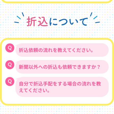
印刷日前日の18時までに校了のご連絡をお
業日以降のご提出となります。
願いいたします。なお、印刷日の14時まで
12時以降にお送りいただいた修正内容につ
に校了のご回答がない場合は、当日の印刷
きましては、翌営業日に対応させていただ
ができませんのでご注意ください。
きます。
・大阪府・京都府・奈良県・兵庫県・
折込依頼の流れを教えてください。
滋賀県・和歌山県
・東京都・埼玉県・千葉県・神奈川
県・山梨県・長野県
新聞以外への折込も依頼できますか？
ご希望の折込日と折込部数をお知らせくだ
・富山県・石川県・福井県・静岡県・
さい。
愛知県・三重県・岐阜県
後日、当社委託先の折込業者より、折込エ
※金曜日印刷で土日を挟む場合は納品
自分で折込手配をする場合の流れを教
フリーペーパーの「ぱど」、「サンケイリ
リアを選定いただくための資料をお送りい
日にプラス１日が必要となります。
ビング」の折込の他、ポスティングの手配
たします。折込ご希望日の１週間前のお申
えてください。
も承っております。
し込みが必要となります。
料金や日程など、詳しくはお問い合わせく
・茨城県・栃木県・群馬県・新潟県
ださい。
折込をご依頼される折込業者様に『納品先
・福岡県・佐賀県・長崎県・熊本県・
の情報（名称・ご担当者・住所・電話番